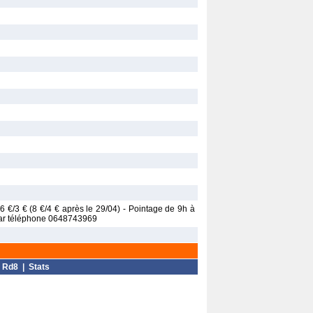
.: 6 €/3 € (8 €/4 € après le 29/04) - Pointage de 9h à
 par téléphone 0648743969
|
Rd8
|
Stats