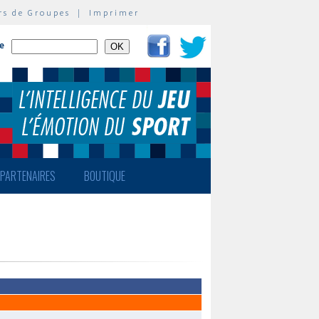
rs de Groupes
|
Imprimer
te
PARTENAIRES
BOUTIQUE