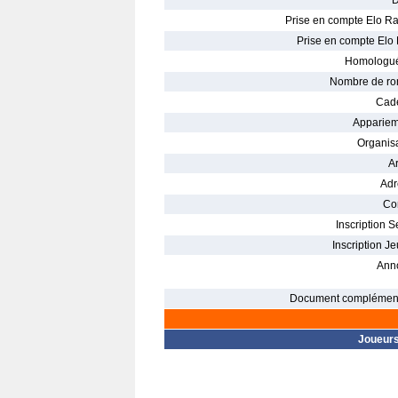
D
Prise en compte Elo Ra
Prise en compte Elo 
Homologué
Nombre de ro
Cade
Appariem
Organisa
Ar
Adr
Con
Inscription S
Inscription Je
Ann
Document complément
Joueur