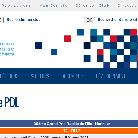
|
Publications
|
Mon Compte
|
Gérer son Club
|
Directeu
Rechercher un club
Rechercher dans le si
PÉTITIONS
SECTEURS
DOCUMENTS
DÉVELOPPEMENT
de PDL
39ème Grand Prix Rapide de Fillé - Honneur
72 - FILLE