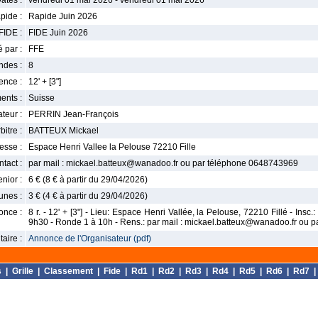
ates :
vendredi 01 mai 2026 - vendredi 01 mai 2026
pide :
Rapide Juin 2026
FIDE :
FIDE Juin 2026
 par :
FFE
ndes :
8
nce :
12' + [3"]
ents :
Suisse
teur :
PERRIN Jean-François
bitre :
BATTEUX Mickael
esse :
Espace Henri Vallee la Pelouse 72210 Fille
tact :
par mail : mickael.batteux@wanadoo.fr ou par téléphone 0648743969
enior :
6 € (8 € à partir du 29/04/2026)
unes :
3 € (4 € à partir du 29/04/2026)
once :
8 r. - 12' + [3"] - Lieu: Espace Henri Vallée, la Pelouse, 72210 Fillé - Insc
9h30 - Ronde 1 à 10h - Rens.: par mail : mickael.batteux@wanadoo.fr ou
aire :
Annonce de l'Organisateur (pdf)
s
|
Grille
|
Classement
|
Fide
|
Rd1
|
Rd2
|
Rd3
|
Rd4
|
Rd5
|
Rd6
|
Rd7