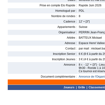
Dates :
vendredi 01 mai 202
Prise en compte Elo Rapide :
Rapide Juin 2026
Homologué par :
PDL
Nombre de rondes :
8
Cadence :
12' + [3"]
Appariements :
Suisse
Organisateur :
PERRIN Jean-Franç
Arbitre :
BATTEUX Mickael
Adresse :
Espace Henri Vallee
Contact :
par mail : mickael.
Inscription Senior :
6 € (8 € à partir du 
Inscription Jeunes :
3 € (4 € à partir du 
Annonce :
8 r. - 12' + [3''] - 
9h30 - Ronde 1 à 10
Ce tournoi est rése
Document complémentaire :
Annonce de l'Organis
Joueurs
|
Grille
|
Classement