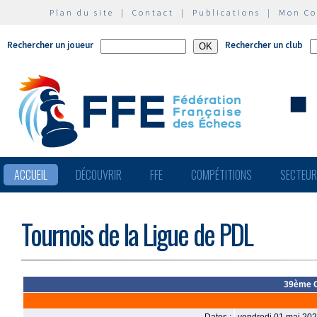
Plan du site
|
Contact
|
Publications
|
Mon C
Rechercher un joueur
Rechercher un club
ACCUEIL
DÉCOUVRIR
FFE
COMPÉTITIONS
SECTEU
Tournois de la Ligue de PDL
39ème Gr