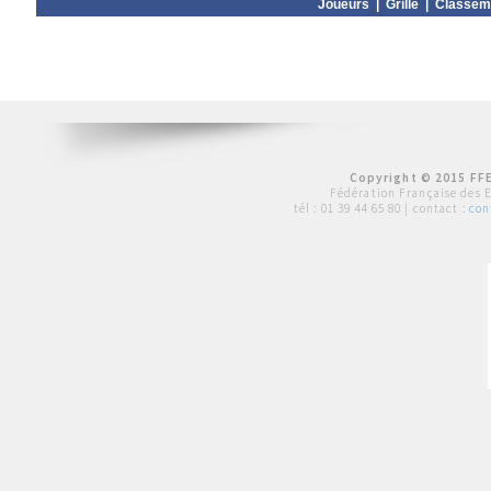
Joueurs
|
Grille
|
Classem
Copyright © 2015 FFE
Fédération Française des 
tél :
01 39 44 65 80
| contact :
con