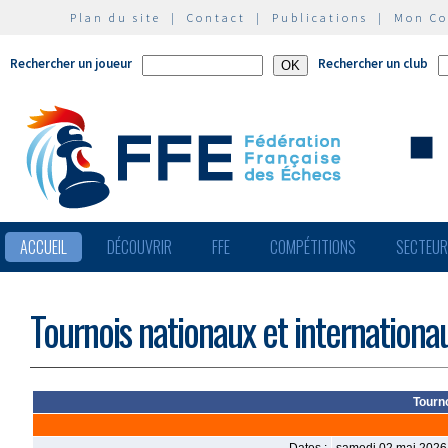
Plan du site
|
Contact
|
Publications
|
Mon C
Rechercher un joueur
Rechercher un club
ACCUEIL
DÉCOUVRIR
FFE
COMPÉTITIONS
SECTEU
Tournois nationaux et internationa
Tourn