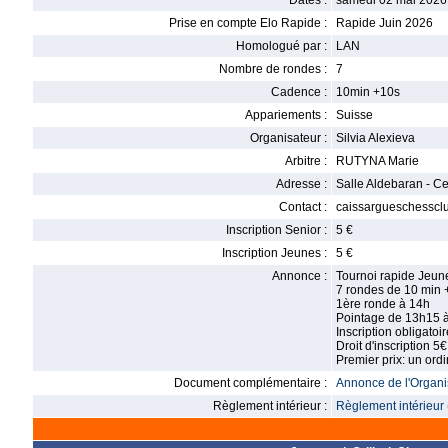
Dates :
samedi 02 mai 2026
Prise en compte Elo Rapide :
Rapide Juin 2026
Homologué par :
LAN
Nombre de rondes :
7
Cadence :
10min +10s
Appariements :
Suisse
Organisateur :
Silvia Alexieva
Arbitre :
RUTYNA Marie
Adresse :
Salle Aldebaran - C
Contact :
caissargueschessc
Inscription Senior :
5 €
Inscription Jeunes :
5 €
Annonce :
Tournoi rapide Jeun
7 rondes de 10 min 
1ère ronde à 14h
Pointage de 13h15 
Inscription obligat
Droit d'inscription 5€
Premier prix: un ord
Document complémentaire :
Annonce de l'Organis
Règlement intérieur :
Règlement intérieur 