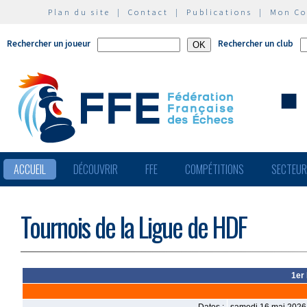
Plan du site
|
Contact
|
Publications
|
Mon C
Rechercher un joueur
Rechercher un club
ACCUEIL
DÉCOUVRIR
FFE
COMPÉTITIONS
SECTEU
Tournois de la Ligue de HDF
1er