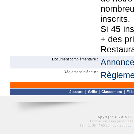
nombreu
inscrits.
Si 45 in
+ des pr
Restaura
Document complémentaire :
Annonce 
Règlement intérieur :
Règlemen
Joueurs
|
Grille
|
Classement
|
Fide
Copyright © 2015 FFE
Fédération Française des 
tél :
01 39 44 65 80
| contact :
con