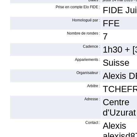
Dates :
jeudi 14 mai 2026 -
Prise en compte Elo FIDE :
FIDE Ju
Homologué par :
FFE
Nombre de rondes :
7
Cadence :
1h30 + [3
Appariements :
Suisse
Organisateur :
Alexis 
Arbitre :
TCHEFR
Adresse :
Centre 
d'Uzura
Contact :
Alex
alexisd