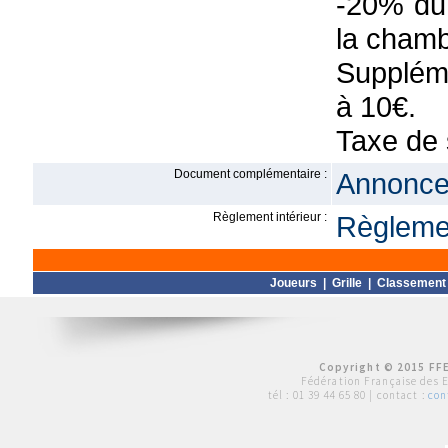
-20% du 
la chamb
Suppléme
à 10€.
Taxe de 
Document complémentaire :
Annonce 
Règlement intérieur :
Règlemen
Joueurs
|
Grille
|
Classement
Copyright © 2015 FFE
Fédération Française des 
tél :
01 39 44 65 80
| contact :
con