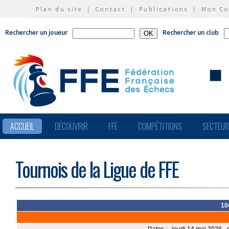
Plan du site
|
Contact
|
Publications
|
Mon C
Rechercher un joueur
Rechercher un club
ACCUEIL
DÉCOUVRIR
FFE
COMPÉTITIONS
SECTEU
Tournois de la Ligue de FFE
10