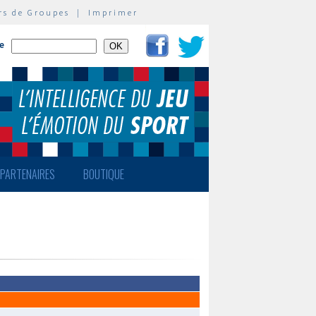
rs de Groupes
|
Imprimer
te
PARTENAIRES
BOUTIQUE