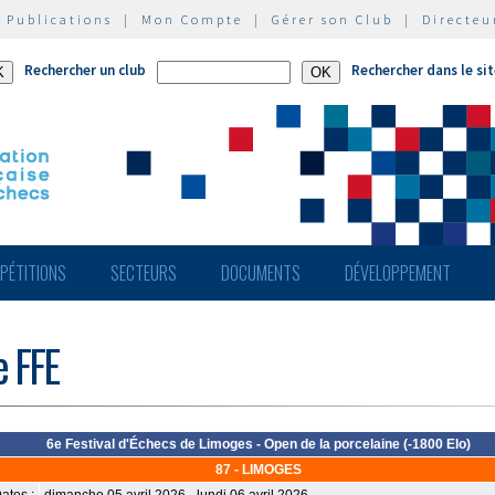
|
Publications
|
Mon Compte
|
Gérer son Club
|
Directeu
Rechercher un club
Rechercher dans le si
PÉTITIONS
SECTEURS
DOCUMENTS
DÉVELOPPEMENT
e FFE
6e Festival d'Échecs de Limoges - Open de la porcelaine (-1800 Elo)
87 - LIMOGES