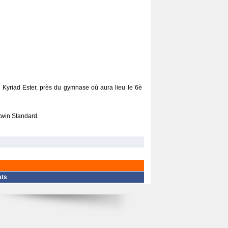
tel Kyriad Ester, près du gymnase où aura lieu le 6è
 twin Standard.
ats