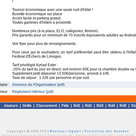
!
Tournoi économique avec une seule nuit d'hôtel !
Buvette économique sur place
Accès facile et parking gratuit.
Toutes gammes d'hôtels à proximité.
Nombreux prix (à la place, ELO, catégories, féminin)
Prix garantis pour un minimum de 70 inscrits équivalents adultes au festival
Voir flyer pour plus de renseignements.
Pour ceux qui le souhaitent, un tarif préférentiel peut être obtenu à l'hô
Festival d'Échecs de Limoges.
Tarif privilégié Kyriad Ester :
-20% du tarif du jour en direct, soit environ 60€ pour la chambre double ou
Supplément petit déjeuner 13.50€/personne, arrondi à 10€.
Taxe de séjour : 1.32€ par personne et par nuit.
aire :
Annonce de l'Organisateur (pdf)
ieur :
Règlement intérieur (pdf)
Joueurs
|
Grille
|
Classement
|
Fide
|
Rd1
|
Rd2
|
Rd3
|
Rd4
|
Rd5
|
St
Copyright © 2015 FFE |
Mentions légales
|
Protection des données
Fédération Française des Echecs |
6 rue de l'Eglise | 92600 ASNIERES SUR SEINE