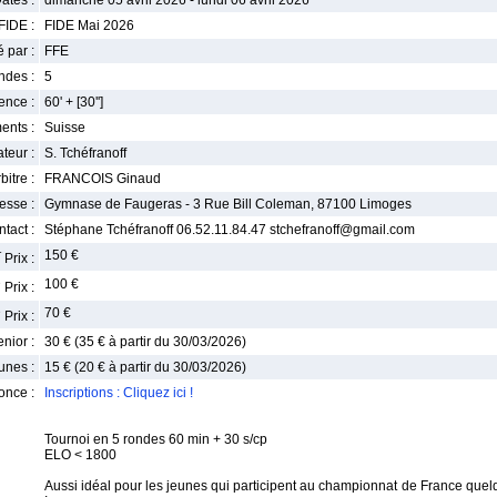
ates :
dimanche 05 avril 2026 - lundi 06 avril 2026
FIDE :
FIDE Mai 2026
 par :
FFE
ndes :
5
nce :
60' + [30'']
ents :
Suisse
teur :
S. Tchéfranoff
bitre :
FRANCOIS Ginaud
esse :
Gymnase de Faugeras - 3 Rue Bill Coleman, 87100 Limoges
tact :
Stéphane Tchéfranoff 06.52.11.84.47 stchefranoff@gmail.com
r
150 €
Prix :
e
100 €
Prix :
e
70 €
Prix :
enior :
30 € (35 € à partir du 30/03/2026)
unes :
15 € (20 € à partir du 30/03/2026)
once :
Inscriptions : Cliquez ici !
Tournoi en 5 rondes 60 min + 30 s/cp
ELO < 1800
Aussi idéal pour les jeunes qui participent au championnat de France quelqu