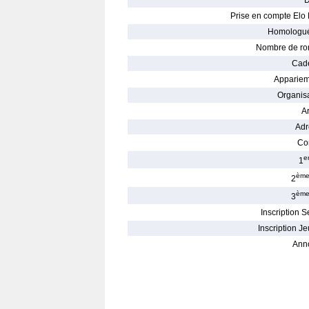
D
Prise en compte Elo 
Homologué
Nombre de ro
Cade
Appariem
Organisa
Ar
Adr
Con
e
1
èm
2
èm
3
Inscription S
Inscription Je
Ann