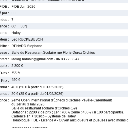
ates :
vendredi 01 mai 2026 - dimanche 03 mai 2026
FIDE :
FIDE Juin 2026
 par :
FFE
ndes :
7
nce :
60' + [30'']
ents :
Haley
teur :
Léo RUCKEBUSCH
bitre :
RENARD Stephane
esse :
Salle du Restaurant Scolaire rue Floris-Durez Orchies
tact :
ladiag.nomain@gmail.com - 06 83 77 38 47
 prix :
2 200 €
r
700 €
Prix :
e
450 €
Prix :
enior :
40 € (50 € à partir du 01/05/2026)
unes :
20 € (25 € à partir du 01/05/2026)
once :
2eme Open International d'Échecs d’Orchies Pévèle-Carembault
du 1er au 3 mai 2026
Salle du restaurant scolaire d’Orchies (59)
Dotations : 2200 € de prix ; 1er : 700 € 2ème : 450 € (si 100 participants).
Cadence 1h + 30s/cp - Système de Haley
Homologué FIDE - Licence A - Ouvert aux joueurs et joueuses avec moins 