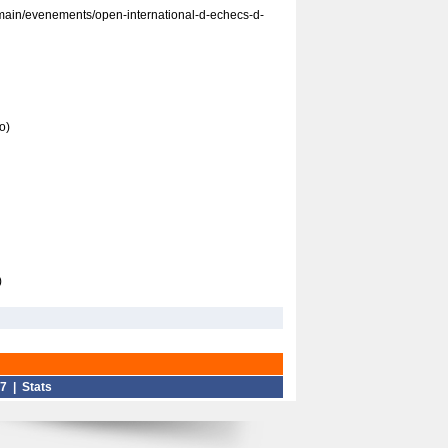
main/evenements/open-international-d-echecs-d-
o)
)
7
|
Stats