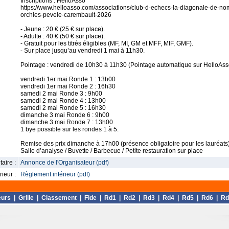
Inscriptions : HelloAsso
https://www.helloasso.com/associations/club-d-echecs-la-diagonale-de-no
orchies-pevele-carembault-2026
- Jeune : 20 € (25 € sur place).
- Adulte : 40 € (50 € sur place).
- Gratuit pour les titrés éligibles (MF, MI, GM et MFF, MIF, GMF).
- Sur place jusqu’au vendredi 1 mai à 11h30.
Pointage : vendredi de 10h30 à 11h30 (Pointage automatique sur HelloAss
vendredi 1er mai Ronde 1 : 13h00
vendredi 1er mai Ronde 2 : 16h30
samedi 2 mai Ronde 3 : 9h00
samedi 2 mai Ronde 4 : 13h00
samedi 2 mai Ronde 5 : 16h30
dimanche 3 mai Ronde 6 : 9h00
dimanche 3 mai Ronde 7 : 13h00
1 bye possible sur les rondes 1 à 5.
Remise des prix dimanche à 17h00 (présence obligatoire pour les lauréats
Salle d’analyse / Buvette / Barbecue / Petite restauration sur place
aire :
Annonce de l'Organisateur (pdf)
ieur :
Règlement intérieur (pdf)
eurs
|
Grille
|
Classement
|
Fide
|
Rd1
|
Rd2
|
Rd3
|
Rd4
|
Rd5
|
Rd6
|
Rd