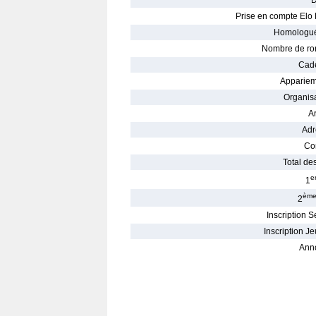
D
Prise en compte Elo 
Homologué
Nombre de ro
Cade
Appariem
Organisa
Ar
Adr
Con
Total des
e
1
èm
2
Inscription S
Inscription Je
Ann