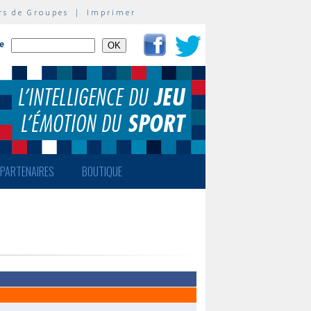
rs de Groupes
|
Imprimer
te
PARTENAIRES
BOUTIQUE