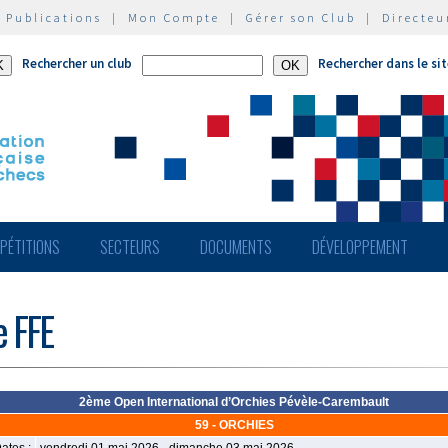
|
Publications
|
Mon Compte
|
Gérer son Club
|
Directeu
Rechercher un club
Rechercher dans le si
PÉTITIONS
SECTEURS
DOCUMENTS
DÉVELOPPEMENT
e FFE
2ème Open International d’Orchies Pévèle-Carembault
59 - ORCHIES