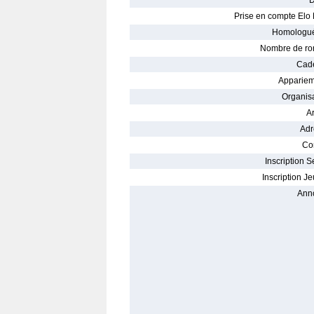
D
Prise en compte Elo 
Homologué
Nombre de ro
Cade
Appariem
Organisa
Ar
Adr
Con
Inscription S
Inscription Je
Ann