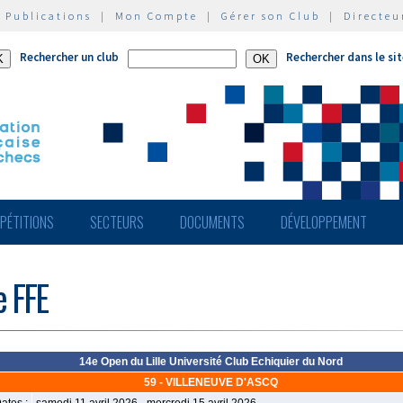
|
Publications
|
Mon Compte
|
Gérer son Club
|
Directeu
Rechercher un club
Rechercher dans le si
PÉTITIONS
SECTEURS
DOCUMENTS
DÉVELOPPEMENT
e FFE
14e Open du Lille Université Club Echiquier du Nord
59 - VILLENEUVE D'ASCQ