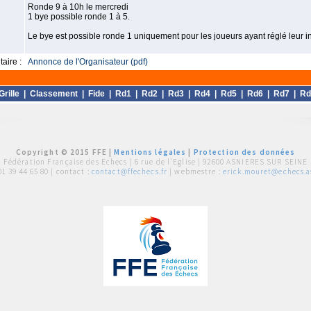
Ronde 9 à 10h le mercredi
1 bye possible ronde 1 à 5.
Le bye est possible ronde 1 uniquement pour les joueurs ayant réglé leur ins
aire :
Annonce de l'Organisateur (pdf)
Grille
|
Classement
|
Fide
|
Rd1
|
Rd2
|
Rd3
|
Rd4
|
Rd5
|
Rd6
|
Rd7
|
Rd
Copyright © 2015 FFE |
Mentions légales
|
Protection des données
Fédération Française des Echecs |
6 rue de l'Eglise | 92600 ASNIERES SUR SEINE
01 39 44 65 80
| contact :
contact@ffechecs.fr
| webmestre :
erick.mouret@echecs.as