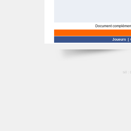
Document complément
Joueurs
|
tél :