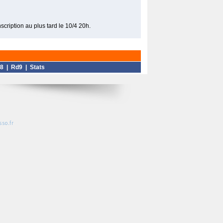
cription au plus tard le 10/4 20h.
8
|
Rd9
|
Stats
so.fr