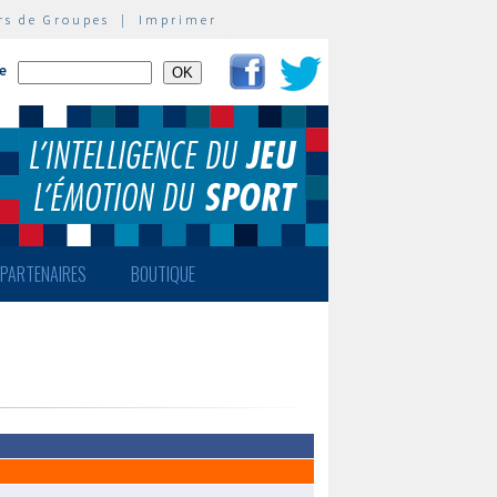
rs de Groupes
|
Imprimer
te
PARTENAIRES
BOUTIQUE