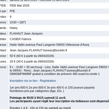
ates :
samedi 11 avril 2026 - mercredi 15 avril 2026
FIDE :
FIDE Mai 2026
 par :
FFE
ndes :
9
nce :
1h30 + [30'']
ents :
Haley
teur :
FLAHAUT Jean-Jacques
bitre :
CASIER Fabrice
esse :
Halle Vallin avenue Paul Langevin 59650 Villeneuve d'Ascq
tact :
Jean-Jacques FLAHAUT bureau@lucedn.fr
enior :
50 € (60 € à partir du 09/04/2026)
unes :
20 € (30 € à partir du 09/04/2026)
once :
9 r. - 1h30 + 30 sec/coup - Lieu: Halle Vallin avenue Paul Langevin 59650 V
le 09/04) - Rens.: Jean-Jacques FLAHAUT bureau@lucedn.fr
GMI/GMF/MI/MIF gratuit à condition de prévenir 48h avant la ronde 1
Inscription via ce lien - Registration
1er prix 800 € 2e prix 600 € 3e prix 400 € si 150 joueurs payants
Nombreux prix par catégories (âge, Elo..)
Pointage de 8h30 à 9h15 samedi 11 avril.
Les participants ayant réglé leur inscription via helloasso sont dispens
Rondes 1 à 8 : 10h et 15h du samedi au mardi