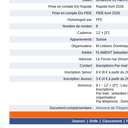
Dates :
dimanche 01 mars 2
Prise en compte Elo Rapide :
Rapide Avril 2026
Prise en compte Elo FIDE :
FIDE Avril 2026
Homologué par :
FFE
Nombre de rondes :
8
Cadence :
12' + [3'']
Appariements :
Suisse
Organisateur :
M Leblanc Dominiq
Arbitre :
FLAMENT Sebastie
Adresse :
Le Forum rue Vincen
Contact :
Inscriptions Par ma
Inscription Senior :
6 € (8 € à partir du 
Inscription Jeunes :
3 € (4 € à partir du 
Annonce :
8 r. - 12' + [3''] - 
Inscriptions
Par mail : sebastie
organisateur
Par téléphone : Do
Document complémentaire :
Annonce de l'Organis
Joueurs
|
Grille
|
Classement
|
F