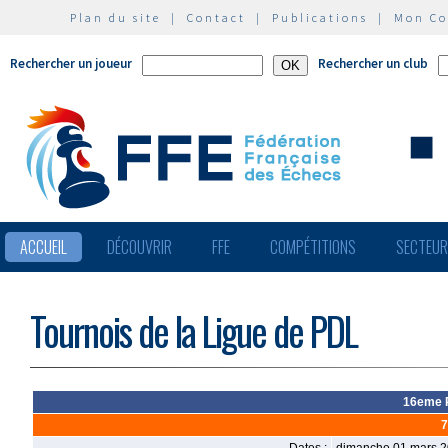
Plan du site
|
Contact
|
Publications
|
Mon C
Rechercher un joueur
Rechercher un club
ACCUEIL
DÉCOUVRIR
FFE
COMPÉTITIONS
SECTEU
Tournois de la Ligue de PDL
16eme R
7