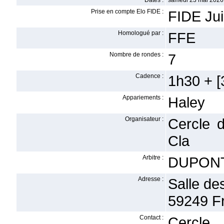
Dates :
samedi 23 mai 2026 
Prise en compte Elo FIDE :
FIDE Ju
Homologué par :
FFE
Nombre de rondes :
7
Cadence :
1h30 + [3
Appariements :
Haley
Organisateur :
Cercle 
Cla
Arbitre :
DUPONT 
Adresse :
Salle de
59249 F
Contact :
Cercle