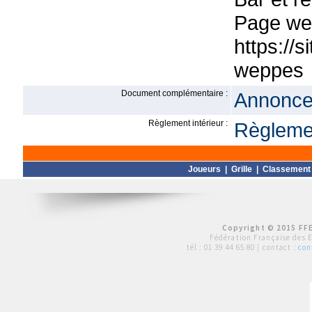
Page web
https://
weppes
Document complémentaire :
Annonce 
Règlement intérieur :
Règlemen
Joueurs
|
Grille
|
Classement
Copyright © 2015 FFE
Fédération Française des 
tél :
01 39 44 65 80
| contact :
con