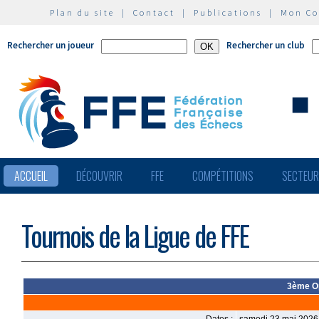
Plan du site
|
Contact
|
Publications
|
Mon C
Rechercher un joueur
Rechercher un club
ACCUEIL
DÉCOUVRIR
FFE
COMPÉTITIONS
SECTEU
Tournois de la Ligue de FFE
3ème Op