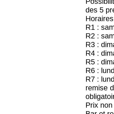
Possibi
des 5 pr
Horaires
R1 : sam
R2 : sam
R3 : di
R4 : di
R5 : di
R6 : lun
R7 : lun
remise d
obligatoi
Prix non
Bar et r