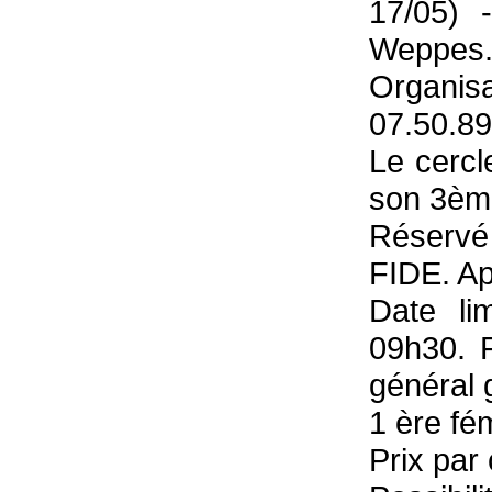
17/05) 
Weppes.
Organisa
07.50.89
Le cerc
son 3èm
Réservé
FIDE. Ap
Date li
09h30. 
général g
1 ère fém
Prix par