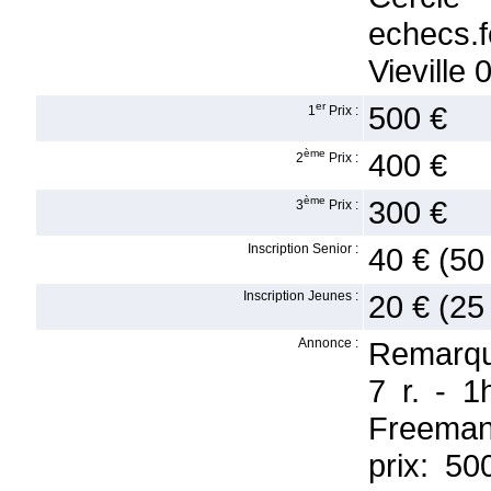
echecs
Vieville
er
500 €
1
Prix :
ème
400 €
2
Prix :
ème
300 €
3
Prix :
Inscription Senior :
40 € (50
Inscription Jeunes :
20 € (25
Annonce :
Remarqu
7 r. - 1
Freeman 
prix: 50