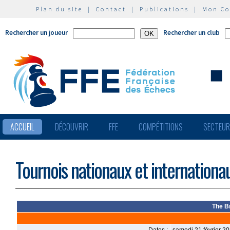
Plan du site
|
Contact
|
Publications
|
Mon C
Rechercher un joueur
Rechercher un club
ACCUEIL
DÉCOUVRIR
FFE
COMPÉTITIONS
SECTEU
Tournois nationaux et internationa
The B