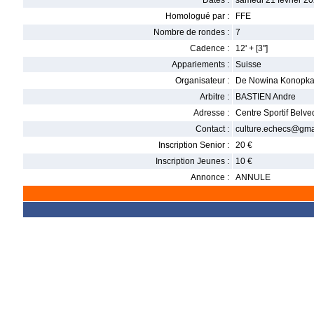
Dates :
samedi 21 février 20
Homologué par :
FFE
Nombre de rondes :
7
Cadence :
12' + [3'']
Appariements :
Suisse
Organisateur :
De Nowina Konopka
Arbitre :
BASTIEN Andre
Adresse :
Centre Sportif Belv
Contact :
culture.echecs@gma
Inscription Senior :
20 €
Inscription Jeunes :
10 €
Annonce :
ANNULE