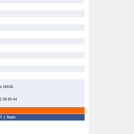
rs 18h30.
21 58 85 44
7
|
Stats