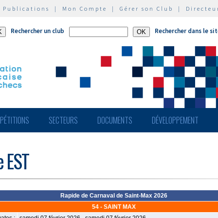
|
Publications
|
Mon Compte
|
Gérer son Club
|
Directeu
Rechercher un club
Rechercher dans le si
PÉTITIONS
SECTEURS
DOCUMENTS
DÉVELOPPEMENT
e EST
Rapide de Carnaval de Saint-Max 2026
54 - SAINT MAX