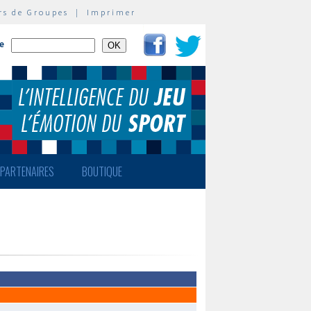
rs de Groupes
|
Imprimer
te
PARTENAIRES
BOUTIQUE