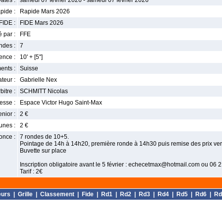
ates :
samedi 07 février 2026 - samedi 07 février 2026
pide :
Rapide Mars 2026
FIDE :
FIDE Mars 2026
 par :
FFE
ndes :
7
nce :
10' + [5'']
ents :
Suisse
teur :
Gabrielle Nex
bitre :
SCHMITT Nicolas
esse :
Espace Victor Hugo Saint-Max
enior :
2 €
unes :
2 €
once :
7 rondes de 10+5.
Pointage de 14h à 14h20, première ronde à 14h30 puis remise des prix ve
Buvette sur place
Inscription obligatoire avant le 5 février : echecetmax@hotmail.com ou 06 
Tarif : 2€
eurs
|
Grille
|
Classement
|
Fide
|
Rd1
|
Rd2
|
Rd3
|
Rd4
|
Rd5
|
Rd6
|
Rd