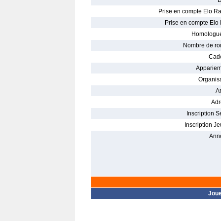
D
Prise en compte Elo Ra
Prise en compte Elo 
Homologué
Nombre de ro
Cade
Appariem
Organisa
Ar
Adr
Inscription S
Inscription Je
Ann
Jou