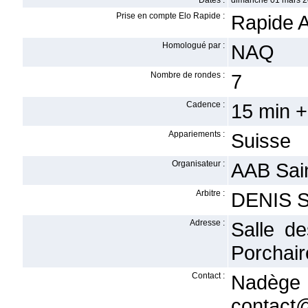
Dates :
dimanche 01 mars 2
Prise en compte Elo Rapide :
Rapide A
Homologué par :
NAQ
Nombre de rondes :
7
Cadence :
15 min +
Appariements :
Suisse
Organisateur :
AAB Sain
Arbitre :
DENIS S
Adresse :
Salle d
Porchair
Contact :
Na
contact@