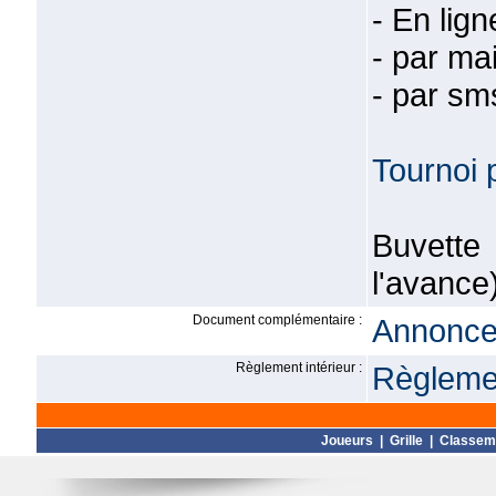
- En lig
- par ma
- par sm
Tournoi 
Buvette
l'avance
Document complémentaire :
Annonce 
Règlement intérieur :
Règlemen
Joueurs
|
Grille
|
Classem