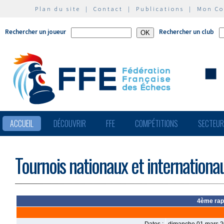
Plan du site
|
Contact
|
Publications
|
Mon C
Rechercher un joueur
Rechercher un club
ACCUEIL
DÉCOUVRIR
FFE
COMPÉTITIONS
SECTEU
Tournois nationaux et internationa
4ème rapi