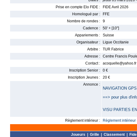
Dates :
jeudi 05 mars 2026 
Prise en compte Elo FIDE :
FIDE Avril 2026
Homologué par :
FFE
Nombre de rondes :
9
Cadence :
50' + [10'']
Appariements :
Suisse
Organisateur :
Ligue Occitanie
Arbitre :
TUR Fabrice
Adresse :
Centre Francis Poul
Contact :
acoquelle@yahoo.fr
Inscription Senior :
0 €
Inscription Jeunes :
20 €
Annonce :
NAVIGATION GPS
==> pour plus d'inf
VISU PARTIES EN
Règlement intérieur :
Règlement intérieur 
Joueurs
|
Grille
|
Classement
|
Fide