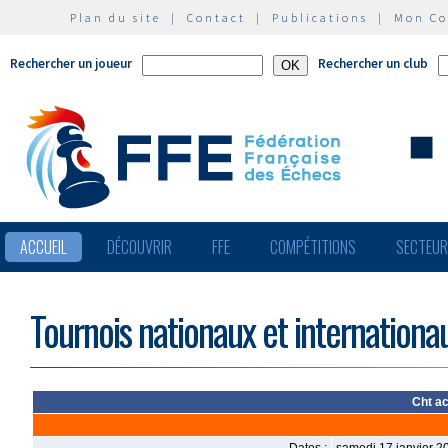
Plan du site
|
Contact
|
Publications
|
Mon C
Rechercher un joueur
Rechercher un club
ACCUEIL
DÉCOUVRIR
FFE
COMPÉTITIONS
SECTEU
Tournois nationaux et internationa
Cht ac