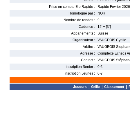
Dates :
mercredi 21 janvier 
Prise en compte Elo Rapide :
Rapide Février 2026
Homologué par :
NOR
Nombre de rondes :
9
Cadence :
12' + [3'']
Appariements :
Suisse
Organisateur :
VAUGEOIS Cyrille
Arbitre :
VAUGEOIS Stephan
Adresse :
Complexe Echecs Art
Contact :
VAUGEOIS Stéphane 
Inscription Senior :
0 €
Inscription Jeunes :
0 €
Joueurs
|
Grille
|
Classement
|