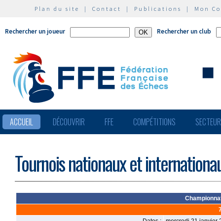
Plan du site
|
Contact
|
Publications
|
Mon C
Rechercher un joueur
Rechercher un club
ACCUEIL
DÉCOUVRIR
FFE
COMPÉTITIONS
SECTEU
Tournois nationaux et internationa
Championnat 