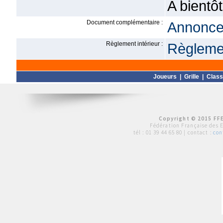
A bientôt
Document complémentaire :
Annonce 
Règlement intérieur :
Règlemen
Joueurs
|
Grille
|
Clas
Copyright © 2015 FFE
Fédération Française des 
tél :
01 39 44 65 80
| contact :
con