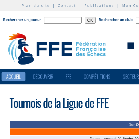
Plan du site
|
Contact
|
Publications
|
Mon C
Rechercher un joueur
Rechercher un club
ACCUEIL
DÉCOUVRIR
FFE
COMPÉTITIONS
SECTEU
Tournois de la Ligue de FFE
1er O