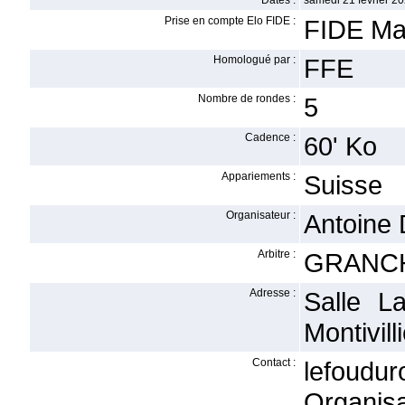
Dates :
samedi 21 février 20
Prise en compte Elo FIDE :
FIDE Ma
Homologué par :
FFE
Nombre de rondes :
5
Cadence :
60' Ko
Appariements :
Suisse
Organisateur :
Antoine
Arbitre :
GRANCH
Adresse :
Salle L
Montivill
Contact :
lefoudu
Organisa