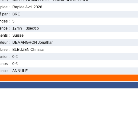
ates :
samedi 14 mars 2026 - samedi 14 mars 2026
pide :
Rapide Avril 2026
 par :
BRE
ndes :
5
nce :
12mn + 3sec/cp
ents :
Suisse
teur :
DEMANGHON Jonathan
bitre :
BLEUZEN Christian
enior :
0 €
unes :
0 €
once :
ANNULE