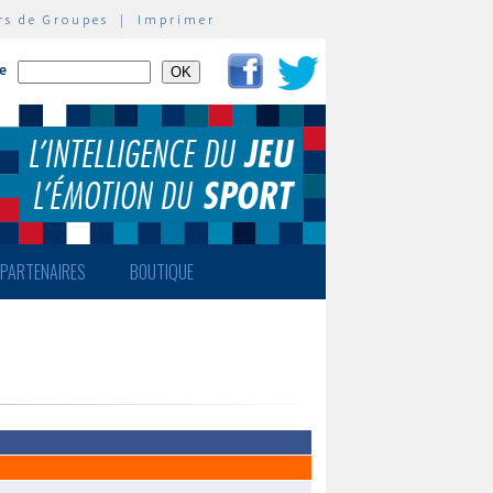
rs de Groupes
|
Imprimer
te
PARTENAIRES
BOUTIQUE