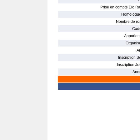
D
Prise en compte Elo Ra
Homologué
Nombre de ro
Cade
Appariem
Organisa
Ar
Inscription S
Inscription Je
Ann