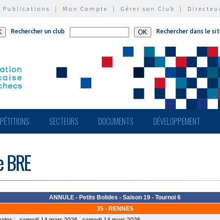
|
Publications
|
Mon Compte
|
Gérer son Club
|
Directeu
Rechercher un club
Rechercher dans le si
PÉTITIONS
SECTEURS
DOCUMENTS
DÉVELOPPEMENT
de BRE
ANNULE - Petits Bolides - Saison 19 - Tournoi 6
35 - RENNES