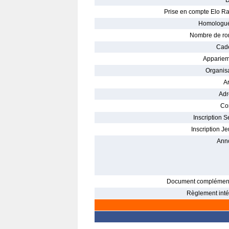
D
Prise en compte Elo Ra
Homologué
Nombre de ro
Cade
Appariem
Organisa
Ar
Adr
Con
Inscription S
Inscription Je
Ann
Document complément
Règlement intér