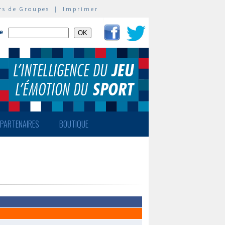
rs de Groupes
|
Imprimer
te
PARTENAIRES
BOUTIQUE