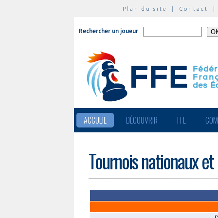
Plan du site
|
Contact
Rechercher un joueur
ACCUEIL
DÉCOUVRIR
FFE
COM
Tournois nationaux et