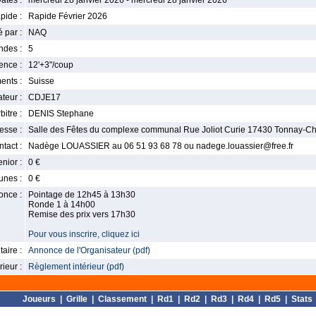
ates :
mercredi 28 janvier 2026 - mercredi 28 janvier 2026
pide :
Rapide Février 2026
 par :
NAQ
ndes :
5
nce :
12'+3"/coup
ents :
Suisse
teur :
CDJE17
bitre :
DENIS Stephane
esse :
Salle des Fêtes du complexe communal Rue Joliot Curie 17430 Tonnay-C
tact :
Nadège LOUASSIER au 06 51 93 68 78 ou nadege.louassier@free.fr
enior :
0 €
unes :
0 €
once :
Pointage de 12h45 à 13h30
Ronde 1 à 14h00
Remise des prix vers 17h30
Pour vous inscrire, cliquez ici
aire :
Annonce de l'Organisateur (pdf)
ieur :
Règlement intérieur (pdf)
Joueurs
|
Grille
|
Classement
|
Rd1
|
Rd2
|
Rd3
|
Rd4
|
Rd5
|
Stats