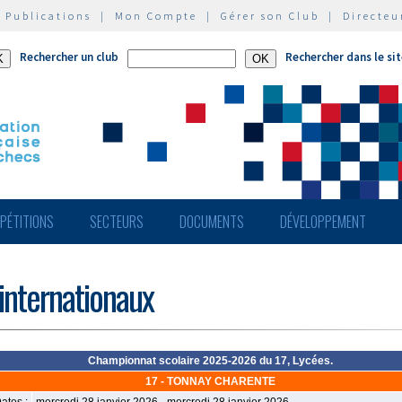
|
Publications
|
Mon Compte
|
Gérer son Club
|
Directeu
Rechercher un club
Rechercher dans le si
PÉTITIONS
SECTEURS
DOCUMENTS
DÉVELOPPEMENT
 internationaux
Championnat scolaire 2025-2026 du 17, Lycées.
17 - TONNAY CHARENTE