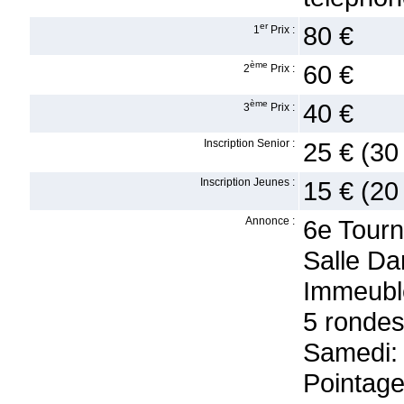
er
80 €
1
Prix :
ème
60 €
2
Prix :
ème
40 €
3
Prix :
Inscription Senior :
25 € (30
Inscription Jeunes :
15 € (20
Annonce :
6e Tourn
Salle Da
Immeubl
5 ronde
Samedi:
Pointage