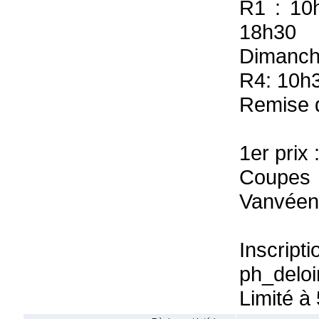
R1 : 10
18h30
Dimanch
R4: 10h3
Remise d
1er prix
Coupes m
Vanvéen,
Inscript
ph_deloi
Limité à 