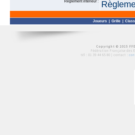
Règlement intérieur :
Règlemen
Joueurs
|
Grille
|
Clas
Copyright © 2015 FFE
Fédération Française des 
tél :
01 39 44 65 80
| contact :
con