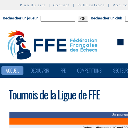
Plan du site
|
Contact
|
Publications
|
Mon C
Rechercher un joueur
Rechercher un club
ACCUEIL
DÉCOUVRIR
FFE
COMPÉTITIONS
SECTEU
Tournois de la Ligue de FFE
2e tourno