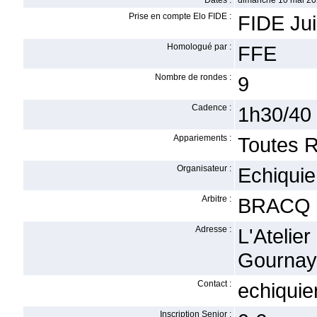
Dates :
dimanche 10 mai 20
Prise en compte Elo FIDE :
FIDE Ju
Homologué par :
FFE
Nombre de rondes :
9
Cadence :
1h30/40 -
Appariements :
Toutes 
Organisateur :
Echiquie
Arbitre :
BRACQ C
Adresse :
L'Ateli
Gournay
Contact :
echiqui
Inscription Senior :