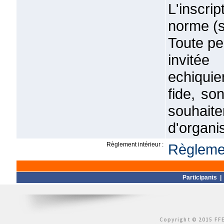
L'inscri
norme (sa
Toute pe
inv
echiqui
fide, so
souhait
d'organi
Règlement intérieur :
Règlemen
Participants
Copyright © 2015 FFE