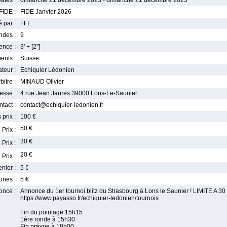
ates :
dimanche 21 décembre 2025 - dimanche 21 décembre 2025
FIDE :
FIDE Janvier 2026
 par :
FFE
ndes :
9
nce :
3' + [2'']
ents :
Suisse
teur :
Echiquier Lédonien
bitre :
MINAUD Olivier
esse :
4 rue Jean Jaures 39000 Lons-Le-Saunier
tact :
contact@echiquier-ledonien.fr
 prix :
100 €
r
50 €
Prix :
e
30 €
Prix :
e
20 €
Prix :
enior :
5 €
unes :
5 €
once :
Annonce du 1er tournoi blitz du Strasbourg à Lons le Saunier ! LIMIT
https://www.payasso.fr/echiquier-ledonien/tournois
Fin du pointage 15h15
1ère ronde à 15h30
Fin prévue à 18h00