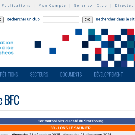
|
Publications
|
Mon Compte
|
Gérer son Club
|
Directeu
Rechercher un club
Rechercher dans le si
PÉTITIONS
SECTEURS
DOCUMENTS
DÉVELOPPEMENT
de BFC
1er tournoi blitz du café du Strasbourg
39 - LONS LE SAUNIER