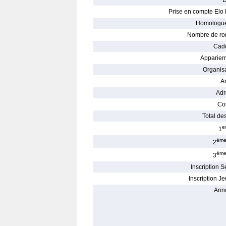
D
Prise en compte Elo 
Homologué
Nombre de ro
Cade
Appariem
Organisa
Ar
Adr
Con
Total des
e
1
èm
2
èm
3
Inscription S
Inscription Je
Ann