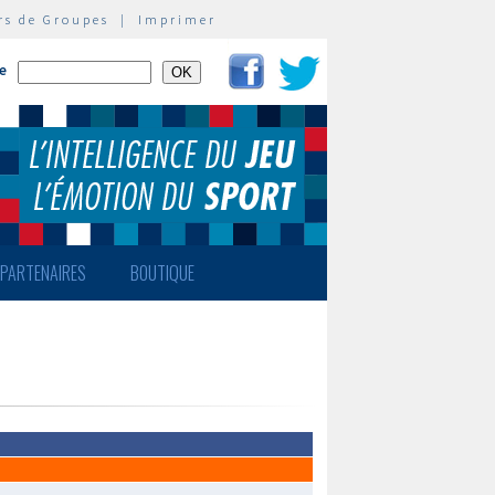
rs de Groupes
|
Imprimer
te
PARTENAIRES
BOUTIQUE