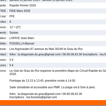
ates :
samedi 31 janvier 2026 - samedi 31 janvier 2026
pide :
Rapide Février 2026
FIDE :
FIDE Mars 2026
 par :
FFE
ndes :
6
nce :
12' + [3'']
ents :
Suisse
teur :
LAFAYE Jean-Marc
bitre :
FOSSELLA Manuel
esse :
Les Argonautes 97 avenue du Mail 30240 le Grau du Roi
tact :
Infos : la.diagonale.du.grau@gmail.com / 06.80.06.63.36 Inscriptions : ma
enior :
5 €
unes :
5 €
once :
Le club du Grau du Roi organise la première étape du Circuit Rapide du Ga
2026.
Pointage de 13:15 à 13:45, première ronde à 14:00.
Salle climatisée et accessible aux PMR. La plage est à 5mn à pied.
Infos : la.diagonale.du.grau@gmail.com / 06.80.06.63.36
Inscriptions : ma.fossella@gmail.com