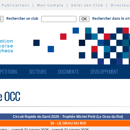
|
Publications
|
Mon Compte
|
Gérer son Club
|
Directeu
Rechercher un club
Rechercher dans le si
PÉTITIONS
SECTEURS
DOCUMENTS
DÉVELOPPEMENT
de OCC
Circuit Rapide du Gard 2026 - Trophée Michel Petit (Le Grau du Roi)
30 - LE GRAU DU ROI