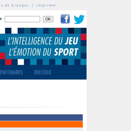
rs de Groupes
|
Imprimer
te
PARTENAIRES
BOUTIQUE