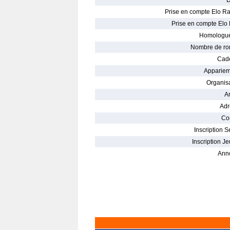
D
Prise en compte Elo Ra
Prise en compte Elo 
Homologué
Nombre de ro
Cade
Appariem
Organisa
Ar
Adr
Con
Inscription S
Inscription Je
Ann