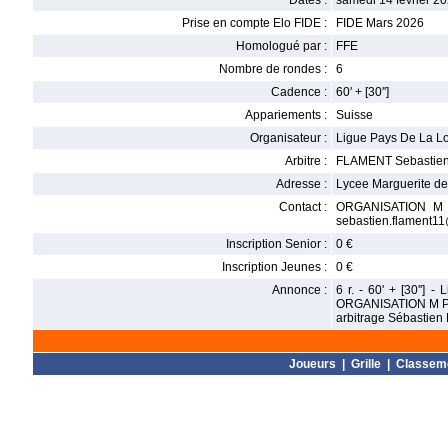
Dates :
samedi 14 février 20
Prise en compte Elo FIDE :
FIDE Mars 2026
Homologué par :
FFE
Nombre de rondes :
6
Cadence :
60' + [30'']
Appariements :
Suisse
Organisateur :
Ligue Pays De La Loi
Arbitre :
FLAMENT Sebastie
Adresse :
Lycee Marguerite d
Contact :
ORGANISATION M Pa
sebastien.flament1
Inscription Senior :
0 €
Inscription Jeunes :
0 €
Annonce :
6 r. - 60' + [30'']
ORGANISATION M Pas
arbitrage Sébastien
Joueurs
|
Grille
|
Classem