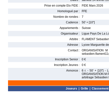
Dates :
samedi 14 février 20
Prise en compte Elo FIDE :
FIDE Mars 2026
Homologué par :
FFE
Nombre de rondes :
7
Cadence :
50' + [10"]
Appariements :
Suisse
Organisateur :
Ligue Pays De La Loi
Arbitre :
FLAMENT Sebastie
Adresse :
Lycee Marguerite d
Contact :
ORGANISATION M Pa
sebastien.flament1
Inscription Senior :
0 €
Inscription Jeunes :
0 €
Annonce :
6 r. - 50' + [10"] 
ORGANISATION M Pas
arbitrage Sébastien
Joueurs
|
Grille
|
Classement