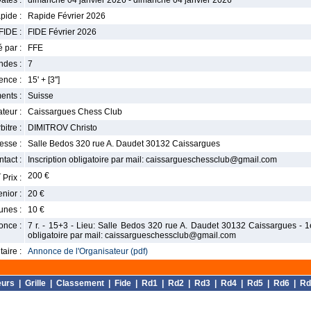
ates :
dimanche 04 janvier 2026 - dimanche 04 janvier 2026
pide :
Rapide Février 2026
FIDE :
FIDE Février 2026
 par :
FFE
ndes :
7
nce :
15' + [3'']
ents :
Suisse
teur :
Caissargues Chess Club
bitre :
DIMITROV Christo
esse :
Salle Bedos 320 rue A. Daudet 30132 Caissargues
tact :
Inscription obligatoire par mail: caissargueschessclub@gmail.com
r
200 €
Prix :
enior :
20 €
unes :
10 €
once :
7 r. - 15+3 - Lieu: Salle Bedos 320 rue A. Daudet 30132 Caissargues - 1er 
obligatoire par mail: caissargueschessclub@gmail.com
aire :
Annonce de l'Organisateur (pdf)
eurs
|
Grille
|
Classement
|
Fide
|
Rd1
|
Rd2
|
Rd3
|
Rd4
|
Rd5
|
Rd6
|
Rd