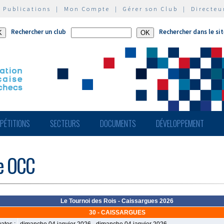
|
Publications
|
Mon Compte
|
Gérer son Club
|
Directeu
Rechercher un club
Rechercher dans le si
PÉTITIONS
SECTEURS
DOCUMENTS
DÉVELOPPEMENT
de OCC
Le Tournoi des Rois - Caissargues 2026
30 - CAISSARGUES