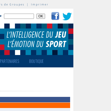
rs de Groupes
|
Imprimer
te
PARTENAIRES
BOUTIQUE