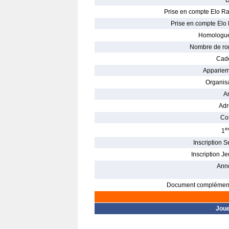
D
Prise en compte Elo Ra
Prise en compte Elo 
Homologué
Nombre de ro
Cade
Appariem
Organisa
Ar
Adr
Con
e
1
Inscription S
Inscription Je
Ann
Document complément
Jou