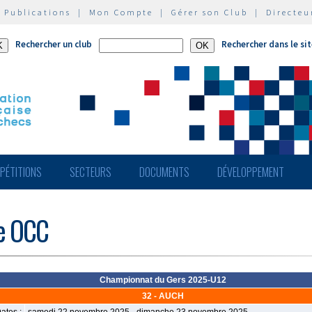
|
Publications
|
Mon Compte
|
Gérer son Club
|
Directeu
Rechercher un club
Rechercher dans le si
PÉTITIONS
SECTEURS
DOCUMENTS
DÉVELOPPEMENT
de OCC
Championnat du Gers 2025-U12
32 - AUCH