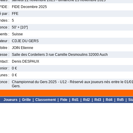
ates :
samedi 22 novembre 2025 - dimanche 23 novembre 2025
FIDE :
FIDE Decembre 2025
 par :
FFE
ndes :
5
nce :
50' + [10'']
ents :
Suisse
teur :
CDJE DU GERS
bitre :
JOIN Etienne
esse :
Salle des Cordeliers 3 rue Camille Desmoulins 32000 Auch
tact :
Denis DESPAUX
enior :
0 €
unes :
0 €
once :
Championnat du Gers 2025 - U12 - Réservé aux joueurs nés entre le 01/01/
Gers.
Joueurs
|
Grille
|
Classement
|
Fide
|
Rd1
|
Rd2
|
Rd3
|
Rd4
|
Rd5
|
St