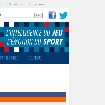
rs de Groupes
|
Imprimer
te
PARTENAIRES
BOUTIQUE