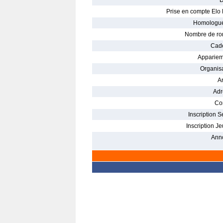
D
Prise en compte Elo 
Homologué
Nombre de ro
Cade
Appariem
Organisa
Ar
Adr
Con
Inscription S
Inscription Je
Ann