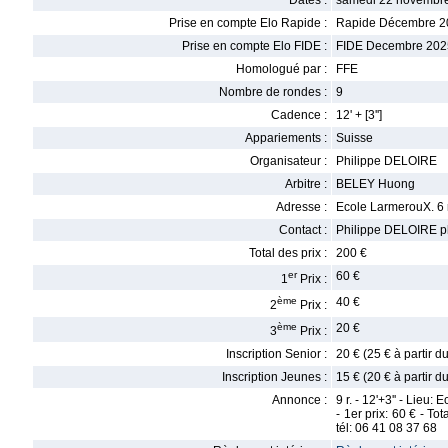
Dates :
samedi 22 novembre
Prise en compte Elo Rapide :
Rapide Décembre 2
Prise en compte Elo FIDE :
FIDE Decembre 202
Homologué par :
FFE
Nombre de rondes :
9
Cadence :
12' + [3'']
Appariements :
Suisse
Organisateur :
Philippe DELOIRE
Arbitre :
BELEY Huong
Adresse :
Ecole LarmerouX. 6
Contact :
Philippe DELOIRE ph
Total des prix :
200 €
er
60 €
1
Prix :
ème
40 €
2
Prix :
ème
20 €
3
Prix :
Inscription Senior :
20 € (25 € à partir d
Inscription Jeunes :
15 € (20 € à partir d
Annonce :
9 r. - 12'+3'' - Lie
- 1er prix: 60 € - T
tél: 06 41 08 37 68