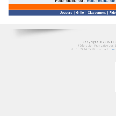
Règlement intérieur :
Règlement intérieur 
Joueurs
|
Grille
|
Classement
|
Fide
Copyright © 2015 FFE
Fédération Française des 
tél :
01 39 44 65 80
| contact :
con