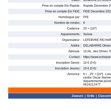
Dates :
dimanche 23 novem
Prise en compte Elo Rapide :
Rapide Décembre 2
Prise en compte Elo FIDE :
FIDE Decembre 202
Homologué par :
FFE
Nombre de rondes :
6
Cadence :
25' + [10'']
Appariements :
Suisse
Organisateur :
LEFEBVRE RICHA
Arbitre :
DELABARRE Olivier
Adresse :
10 AlL. des Ormes 
Contact :
https://www.echiqui
Inscription Senior :
10 € (0 €)
Inscription Jeunes :
10 € (0 €)
Annonce :
6 r. - 25' + [10''] -
centre Oscar Niemeye
departemental-jeun
0616212477
Joueurs
|
Grille
|
Classem