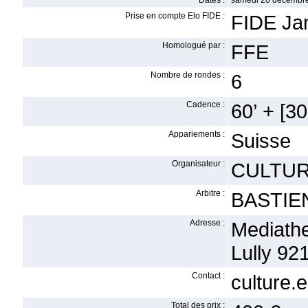
Dates :
samedi 20 décembre
Prise en compte Elo FIDE :
FIDE Ja
Homologué par :
FFE
Nombre de rondes :
6
Cadence :
60’ + [30
Appariements :
Suisse
Organisateur :
CULTU
Arbitre :
BASTIEN
Adresse :
Mediath
Lully 92
Contact :
culture
Total des prix :