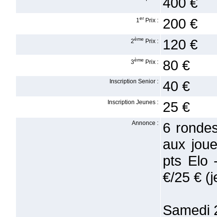
400 €
er
200 €
1
Prix :
ème
120 €
2
Prix :
ème
80 €
3
Prix :
Inscription Senior :
40 €
Inscription Jeunes :
25 €
Annonce :
6 rondes
aux joue
pts Elo 
€/25 € (j
Samedi 