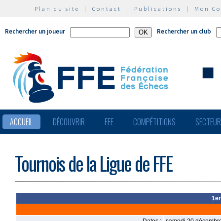
Plan du site
|
Contact
|
Publications
|
Mon C
Rechercher un joueur
Rechercher un club
ACCUEIL
DÉCOUVRIR
FFE
COMPÉTITIONS
SECTEU
Tournois de la Ligue de FFE
1er