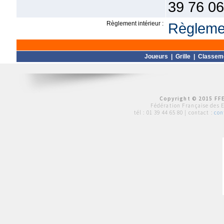
39 76 06
Règlement intérieur :
Règlemen
Joueurs
|
Grille
|
Classem
Copyright © 2015 FFE
Fédération Française des 
tél :
01 39 44 65 80
| contact :
con