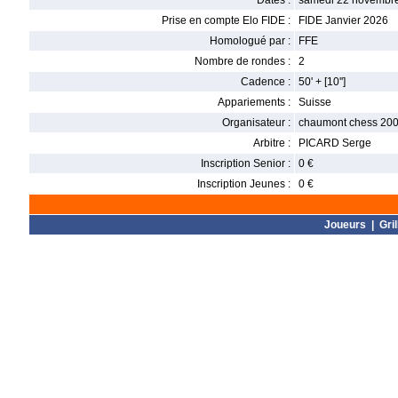
Dates :
samedi 22 novembre
Prise en compte Elo FIDE :
FIDE Janvier 2026
Homologué par :
FFE
Nombre de rondes :
2
Cadence :
50' + [10'']
Appariements :
Suisse
Organisateur :
chaumont chess 20
Arbitre :
PICARD Serge
Inscription Senior :
0 €
Inscription Jeunes :
0 €
Joueurs
|
Gril