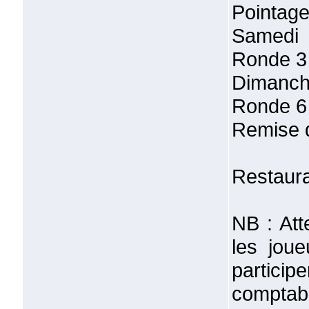
Pointage
Samedi 
Ronde 3
Dimanch
Ronde 6
Remise d
Restaura
NB : Att
les jou
partic
comptab