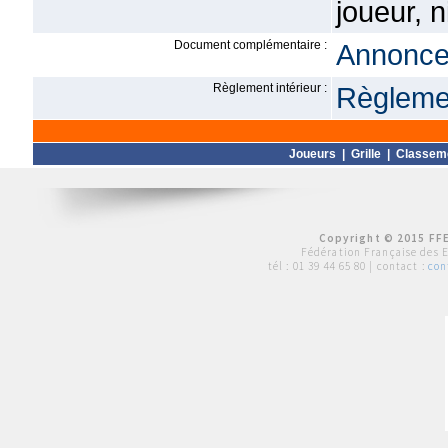
joueur, 
Document complémentaire :
Annonce 
Règlement intérieur :
Règlemen
Joueurs
|
Grille
|
Classem
Copyright © 2015 FFE
Fédération Française des 
tél :
01 39 44 65 80
| contact :
con