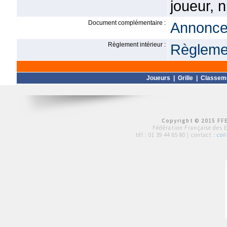
joueur, 
Document complémentaire :
Annonce 
Règlement intérieur :
Règlemen
Joueurs
|
Grille
|
Classem
Copyright © 2015 FFE
Fédération Française des 
tél :
01 39 44 65 80
| contact :
con