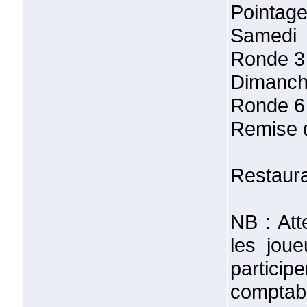
Pointage
Samedi 
Ronde 3
Dimanch
Ronde 6
Remise d
Restaura
NB : Att
les jou
partic
comptab