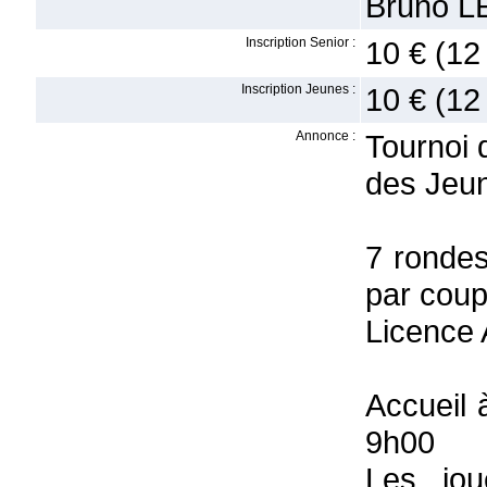
Bruno L
Inscription Senior :
10 € (12
Inscription Jeunes :
10 € (12
Annonce :
Tournoi 
des Jeun
7 ronde
par cou
Licence 
Accueil 
9h00
Les jou