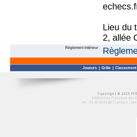
echecs.
Lieu du 
2, allé
Règlement intérieur :
Règlemen
Joueurs
|
Grille
|
Classement
Copyright © 2015 FFE
Fédération Française des 
tél :
01 39 44 65 80
| contact :
con