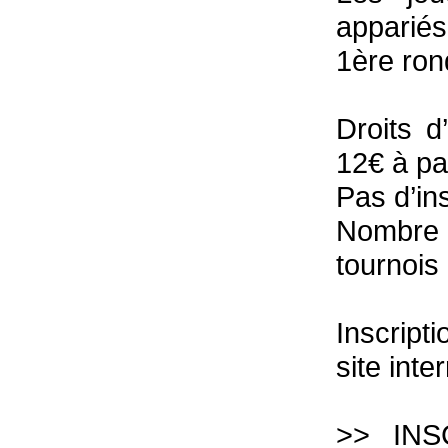
appariés
1ère ron
Droits d
12€ à pa
Pas d’ins
Nombre 
tournois
Inscript
site int
>> INSC