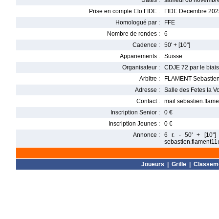
Dates :
samedi 08 novembre
Prise en compte Elo FIDE :
FIDE Decembre 202
Homologué par :
FFE
Nombre de rondes :
6
Cadence :
50' + [10"]
Appariements :
Suisse
Organisateur :
CDJE 72 par le biai
Arbitre :
FLAMENT Sebastie
Adresse :
Salle des Fetes la V
Contact :
mail sebastien.flam
Inscription Senior :
0 €
Inscription Jeunes :
0 €
Annonce :
6 r. - 50' + [10"
sebastien.flament11
Joueurs
|
Grille
|
Classem