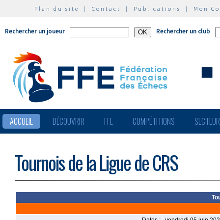
Plan du site
|
Contact
|
Publications
|
Mon C
Rechercher un joueur
Rechercher un club
ACCUEIL
DÉCOUVRIR
FFE
COMPÉTITIONS
SECTEU
Tournois de la Ligue de CRS
To