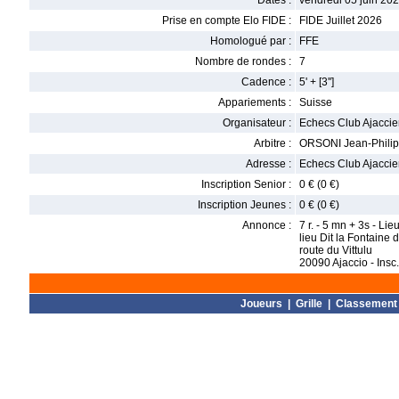
Dates :
vendredi 05 juin 202
Prise en compte Elo FIDE :
FIDE Juillet 2026
Homologué par :
FFE
Nombre de rondes :
7
Cadence :
5' + [3'']
Appariements :
Suisse
Organisateur :
Echecs Club Ajacci
Arbitre :
ORSONI Jean-Phili
Adresse :
Echecs Club Ajaccien 
Inscription Senior :
0 € (0 €)
Inscription Jeunes :
0 € (0 €)
Annonce :
7 r. - 5 mn + 3s - Li
lieu Dit la Fontaine d
route du Vittulu
20090 Ajaccio - Insc.:
Joueurs
|
Grille
|
Classement