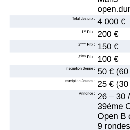
open.du
Total des prix :
4 000 €
er
200 €
1
Prix :
ème
150 €
2
Prix :
ème
100 €
3
Prix :
Inscription Senior :
50 € (60
Inscription Jeunes :
25 € (30
Annonce :
26 – 30
39ème Op
Open B o
9 rondes