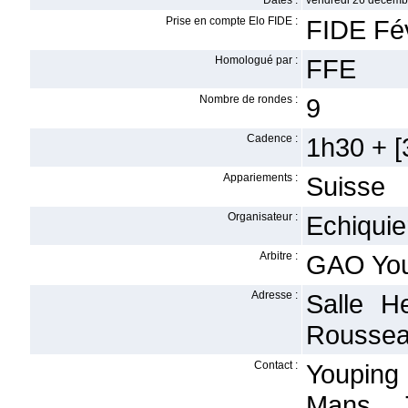
Dates :
vendredi 26 décemb
Prise en compte Elo FIDE :
FIDE Fév
Homologué par :
FFE
Nombre de rondes :
9
Cadence :
1h30 + [3
Appariements :
Suisse
Organisateur :
Echiquie
Arbitre :
GAO You
Adresse :
Salle H
Roussea
Contact :
Youping
Mans 