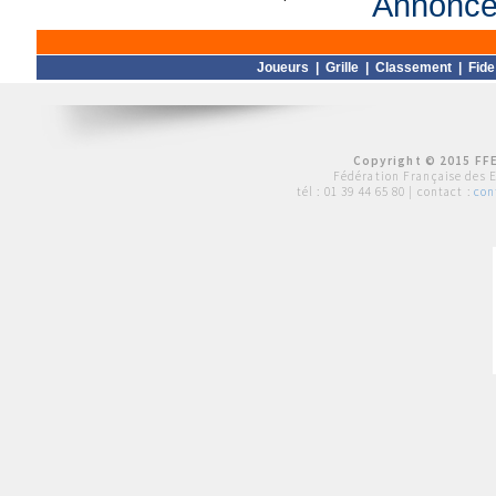
Annonce 
Joueurs
|
Grille
|
Classement
|
Fide
Copyright © 2015 FFE
Fédération Française des 
tél :
01 39 44 65 80
| contact :
con