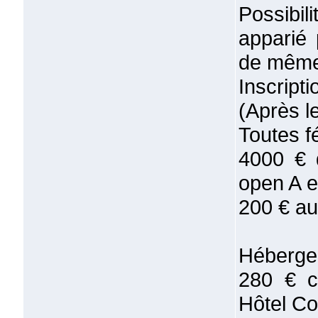
Possibi
apparié
de même 
Inscript
(Après l
Toutes fé
4000 € 
open A e
200 € au
Hébergen
280 € c
Hôtel Co