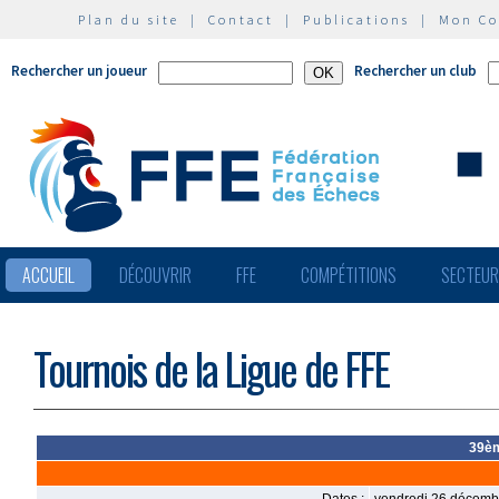
Plan du site
|
Contact
|
Publications
|
Mon C
Rechercher un joueur
Rechercher un club
ACCUEIL
DÉCOUVRIR
FFE
COMPÉTITIONS
SECTEU
Tournois de la Ligue de FFE
39èm