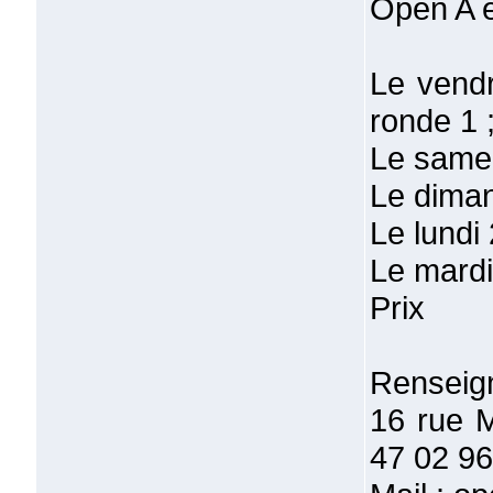
Open A e
Le vendr
ronde 1 
Le samed
Le diman
Le lundi
Le mardi
Prix
Renseign
16 rue 
47 02 96