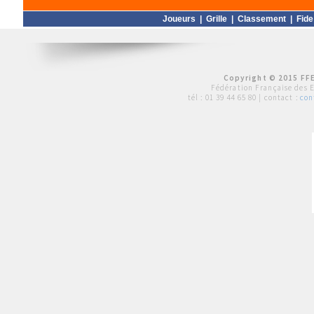
Joueurs
|
Grille
|
Classement
|
Fide
Copyright © 2015 FFE
Fédération Française des 
tél :
01 39 44 65 80
| contact :
con