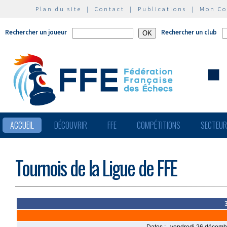
Plan du site
|
Contact
|
Publications
|
Mon C
Rechercher un joueur
Rechercher un club
ACCUEIL
DÉCOUVRIR
FFE
COMPÉTITIONS
SECTEU
Tournois de la Ligue de FFE