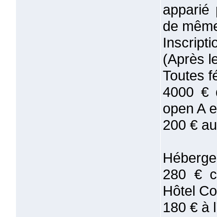
apparié
de même 
Inscript
(Après l
Toutes fé
4000 € 
open A e
200 € au
Hébergen
280 € c
Hôtel Co
180 € à l