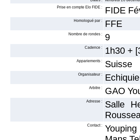
Dates :
vendredi 26 décemb
Prise en compte Elo FIDE :
FIDE Fév
Homologué par :
FFE
Nombre de rondes :
9
Cadence :
1h30 + [3
Appariements :
Suisse
Organisateur :
Echiquie
Arbitre :
GAO You
Adresse :
Salle H
Roussea
Contact :
Youping
Mans Te