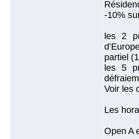
Résiden
-10% sur
les 2 p
d'Europe
partiel (
les 5 p
défraiem
Voir les 
Les hora
Open A e