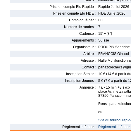
Dates :
dimanche 14 juin 20
Prise en compte Elo Rapide :
Rapide Juillet 2026
Prise en compte Elo FIDE :
FIDE Juillet 2026
Homologué par :
FFE
Nombre de rondes :
7
Cadence :
15' + [3'']
Appariements :
Suisse
Organisateur :
PROUPIN Sandrine
Arbitre :
FRANCOIS Ginaud
Adresse :
Halle Multifonctionn
Contact :
panazolechecs@gma
Inscription Senior :
10 € (14 € à partir 
Inscription Jeunes :
5 € (7 € à partir du 
Annonce :
7 r. - 15 min +3 s /cp
place Achille Zavatta
87350 Panazol - Insc.
Rens.: panazolech
ou
Site du tournoi rapid
Règlement intérieur :
Règlement intérieur 