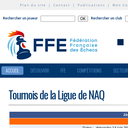
Plan du site
|
Contact
|
Publications
|
Mon C
Rechercher un joueur
Rechercher un club
ACCUEIL
DÉCOUVRIR
FFE
COMPÉTITIONS
SECTEU
Tournois de la Ligue de NAQ
2è