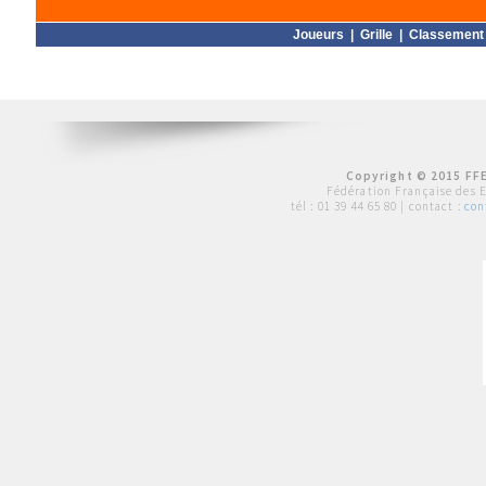
Joueurs
|
Grille
|
Classement
Copyright © 2015 FFE
Fédération Française des 
tél :
01 39 44 65 80
| contact :
con