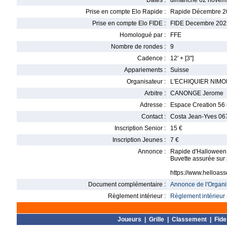
Dates :
dimanche 02 novem
Prise en compte Elo Rapide :
Rapide Décembre 2
Prise en compte Elo FIDE :
FIDE Decembre 202
Homologué par :
FFE
Nombre de rondes :
9
Cadence :
12' + [3'']
Appariements :
Suisse
Organisateur :
L'ECHIQUIER NIMO
Arbitre :
CANONGE Jerome
Adresse :
Espace Creation 56
Contact :
Costa Jean-Yves 06
Inscription Senior :
15 €
Inscription Jeunes :
7 €
Annonce :
Rapide d'Halloween 
Buvette assurée sur 
https://www.helloas
Document complémentaire :
Annonce de l'Organis
Règlement intérieur :
Règlement intérieur 
Joueurs
|
Grille
|
Classement
|
Fide