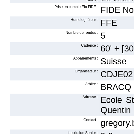
Dates :
samedi 18 octobre 2
Prise en compte Elo FIDE :
FIDE No
Homologué par :
FFE
Nombre de rondes :
5
Cadence :
60' + [30'
Appariements :
Suisse
Organisateur :
CDJE02
Arbitre :
BRACQ 
Adresse :
Ecole S
Quentin
Contact :
gregory
Inscription Senior :