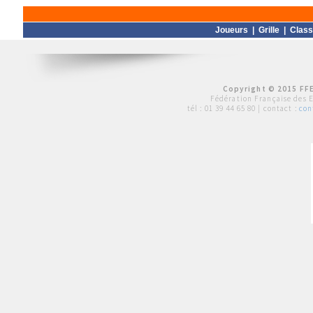
Joueurs
|
Grille
|
Clas
Copyright © 2015 FFE
Fédération Française des 
tél :
01 39 44 65 80
| contact :
con