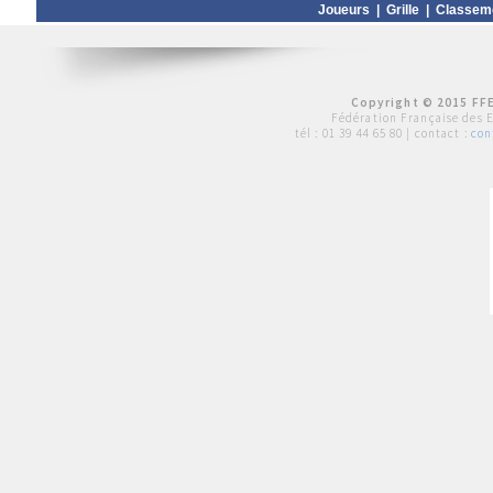
Joueurs
|
Grille
|
Classem
Copyright © 2015 FFE
Fédération Française des 
tél :
01 39 44 65 80
| contact :
con