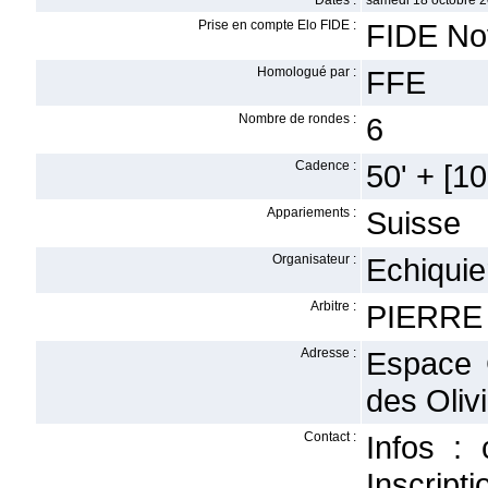
Dates :
samedi 18 octobre 2
Prise en compte Elo FIDE :
FIDE No
Homologué par :
FFE
Nombre de rondes :
6
Cadence :
50' + [10'
Appariements :
Suisse
Organisateur :
Echiquie
Arbitre :
PIERRE 
Adresse :
Espace 
des Oliv
Contact :
Infos :
Inscript