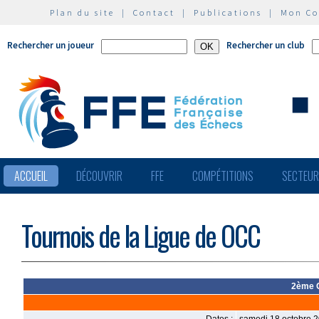
Plan du site
|
Contact
|
Publications
|
Mon C
Rechercher un joueur
Rechercher un club
ACCUEIL
DÉCOUVRIR
FFE
COMPÉTITIONS
SECTEU
Tournois de la Ligue de OCC
2ème O