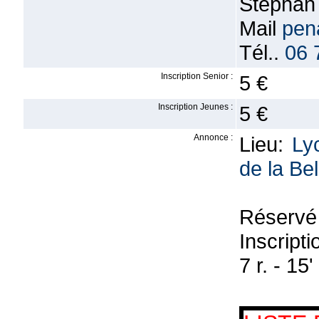
Stepha
Mail
pen
Tél..
06 
Inscription Senior :
5 €
Inscription Jeunes :
5 €
Annonce :
Lieu:
Ly
de la Be
Réservé 
Inscripti
7 r. - 15' 