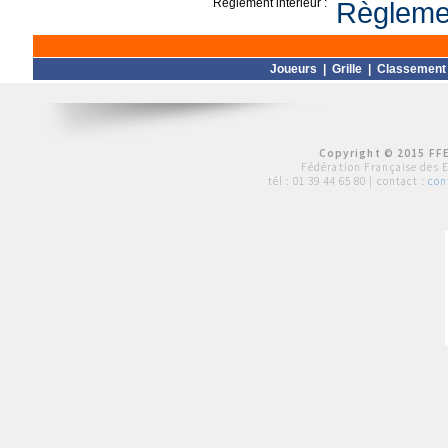
Règlement intérieur :
Règlemen
Joueurs
|
Grille
|
Classement
Copyright © 2015 FFE
Fédération Française des 
tél :
01 39 44 65 80
| contact :
con