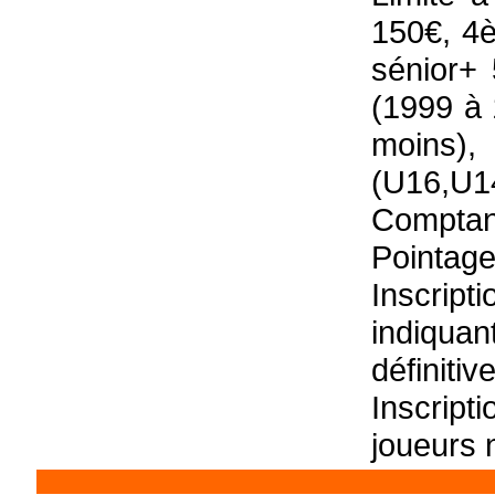
150€, 4
sénior+
(1999 à 
moins),
(U16,U14
Comptant
Pointage
Inscript
indiqua
définiti
Inscript
joueurs n