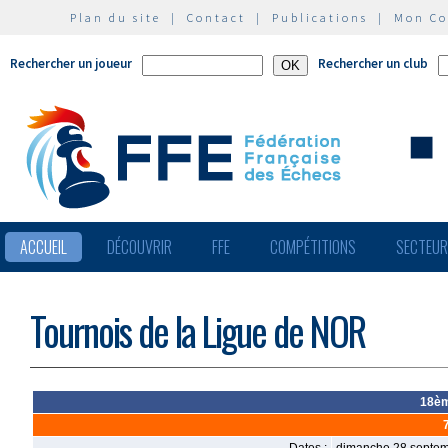
Plan du site
|
Contact
|
Publications
|
Mon C
Rechercher un joueur
Rechercher un club
ACCUEIL
DÉCOUVRIR
FFE
COMPÉTITIONS
SECTEU
Tournois de la Ligue de NOR
18èm