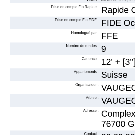
Dates :
dimanche 28 septem
Prise en compte Elo Rapide :
Rapide 
Prise en compte Elo FIDE :
FIDE Oc
Homologué par :
FFE
Nombre de rondes :
9
Cadence :
12' + [3''
Appariements :
Suisse
Organisateur :
VAUGEOI
Arbitre :
VAUGEO
Adresse :
Complex
76700 Go
Contact :