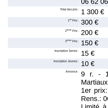
06 62 06
Total des prix :
1 300 €
er
300 €
1
Prix :
ème
200 €
2
Prix :
ème
150 €
3
Prix :
Inscription Senior :
15 €
Inscription Jeunes :
10 €
Annonce :
9 r. - 
Martiaux
1er prix
Rens.: 0
Limité 