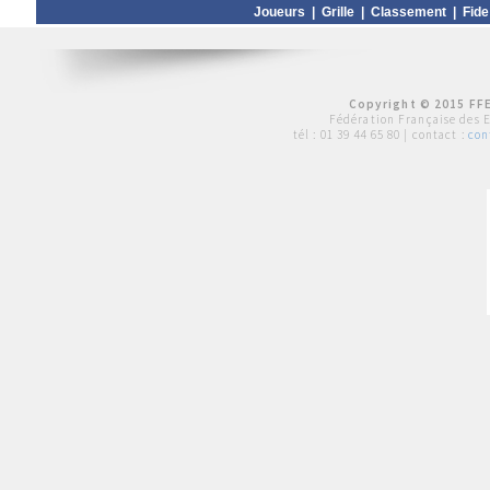
Joueurs
|
Grille
|
Classement
|
Fide
Copyright © 2015 FFE
Fédération Française des 
tél :
01 39 44 65 80
| contact :
con