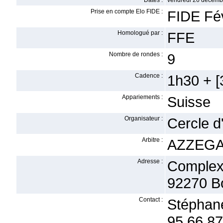
Dates :
vendredi 26 décemb
Prise en compte Elo FIDE :
FIDE Fév
Homologué par :
FFE
Nombre de rondes :
9
Cadence :
1h30 + [3
Appariements :
Suisse
Organisateur :
Cercle 
Arbitre :
AZZEGA
Adresse :
Complex
92270 B
Contact :
Stéphan
95 66 87