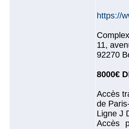
https:/
Complexe
11, ave
92270 B
8000€ 
Accès tr
de Paris
Ligne J 
Accès p