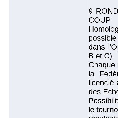
9 ROND
COUP
Homolog
possibl
dans l'
B et C).
Chaque p
la Fédé
licencié
des Ech
Possibil
le tourno