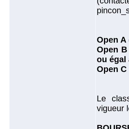
(con
pincon_
Open A 
Open B 
ou égal 
Open C (
Le clas
vigueur 
BOURSE