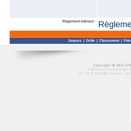
Règlement intérieur :
Règlemen
Joueurs
|
Grille
|
Classement
|
Fide
Copyright © 2015 FFE
Fédération Française des 
tél :
01 39 44 65 80
| contact :
con