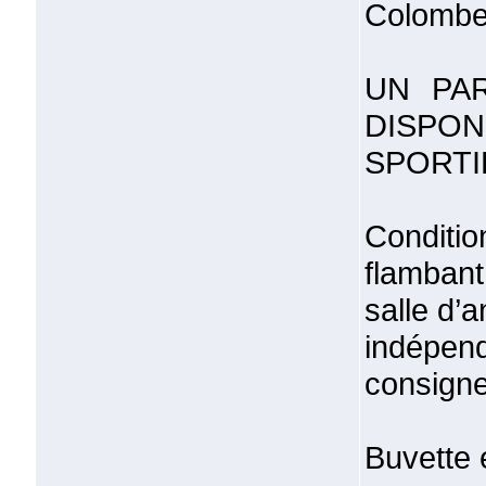
Colombe
UN PA
DISPON
SPORTI
Conditio
flambant
salle d’
indépe
consigne
Buvette 