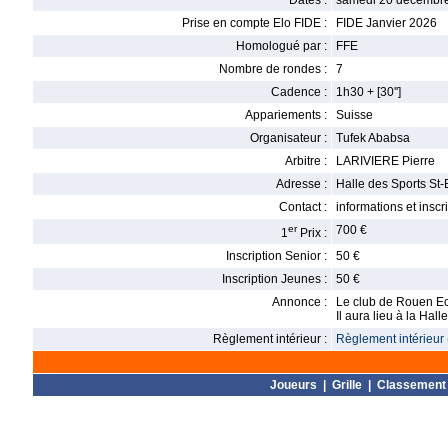
Dates :
samedi 20 décembre
Prise en compte Elo FIDE :
FIDE Janvier 2026
Homologué par :
FFE
Nombre de rondes :
7
Cadence :
1h30 + [30'']
Appariements :
Suisse
Organisateur :
Tufek Ababsa
Arbitre :
LARIVIERE Pierre
Adresse :
Halle des Sports S
Contact :
informations et inscr
er
700 €
1
Prix :
Inscription Senior :
50 €
Inscription Jeunes :
50 €
Annonce :
Le club de Rouen E
Il aura lieu à la Hal
Règlement intérieur :
Règlement intérieur 
Joueurs
|
Grille
|
Classement