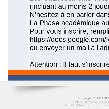
(incluant au moins 2 joue
N'hésitez à en parler dan
La Phase académique aur
Pour vous inscrire, rempli
https://docs.google.c
ou envoyer un mail à l'
Attention : Il faut s'inscri
Copyright © 2015 FFE
Fédération Française des 
tél :
01 39 44 65 80
| contact :
con