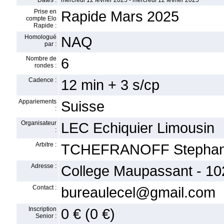
Dates :
mercredi 12 février 2025 - mercredi 12 février 2025
Prise en
Rapide Mars 2025
compte Elo
Rapide :
Homologué
NAQ
par :
Nombre de
6
rondes :
Cadence :
12 min + 3 s/cp
Appariements
Suisse
:
Organisateur
LEC Echiquier Limousin
:
Arbitre :
TCHEFRANOFF Stepha
Adresse :
College Maupassant - 102
Contact :
bureaulecel@gmail.com
Inscription
0 € (0 €)
Senior :