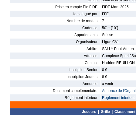
Dates :
samedi 08 février 20
Prise en compte Elo FIDE :
FIDE Mars 2025
Homologué par :
FFE
Nombre de rondes :
7
Cadence :
50' + [10"]
Appariements :
Suisse
Organisateur :
Ligue CVL
Arbitre :
SALLY Paul-Adrien
Adresse :
Complexe Sportif Sa
Contact :
Hadrien REUILLON - 
Inscription Senior :
0 €
Inscription Jeunes :
8 €
Annonce :
à venir
Document complémentaire :
Annonce de l'Organis
Règlement intérieur :
Règlement intérieur 
Joueurs
|
Grille
|
Classement