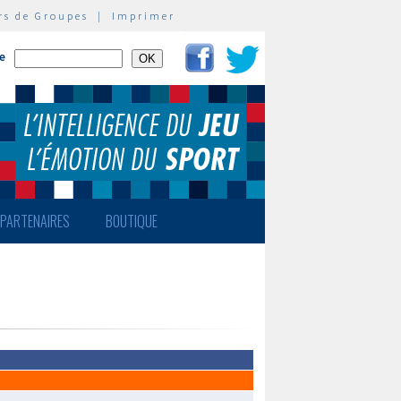
rs de Groupes
|
Imprimer
te
PARTENAIRES
BOUTIQUE