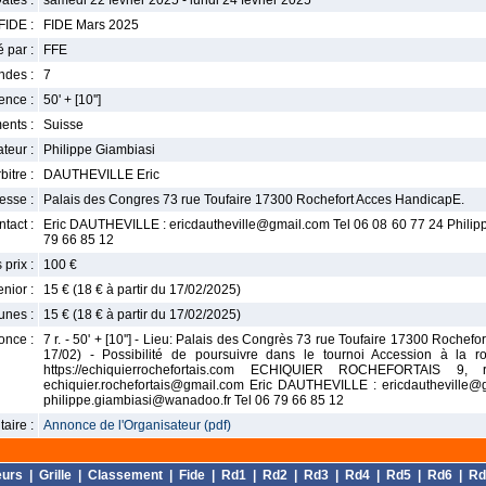
ates :
samedi 22 février 2025 - lundi 24 février 2025
FIDE :
FIDE Mars 2025
 par :
FFE
ndes :
7
nce :
50' + [10'']
ents :
Suisse
teur :
Philippe Giambiasi
bitre :
DAUTHEVILLE Eric
esse :
Palais des Congres 73 rue Toufaire 17300 Rochefort Acces HandicapE.
tact :
Eric DAUTHEVILLE : ericdautheville@gmail.com Tel 06 08 60 77 24 Philip
79 66 85 12
 prix :
100 €
enior :
15 € (18 € à partir du 17/02/2025)
unes :
15 € (18 € à partir du 17/02/2025)
once :
7 r. - 50' + [10''] - Lieu: Palais des Congrès 73 rue Toufaire 17300 Rochefo
17/02) - Possibilité de poursuivre dans le tournoi Accession à la r
https://echiquierrochefortais.com ECHIQUIER ROCHEFORTAIS 
echiquier.rochefortais@gmail.com Eric DAUTHEVILLE : ericdautheville@
philippe.giambiasi@wanadoo.fr Tel 06 79 66 85 12
aire :
Annonce de l'Organisateur (pdf)
eurs
|
Grille
|
Classement
|
Fide
|
Rd1
|
Rd2
|
Rd3
|
Rd4
|
Rd5
|
Rd6
|
Rd