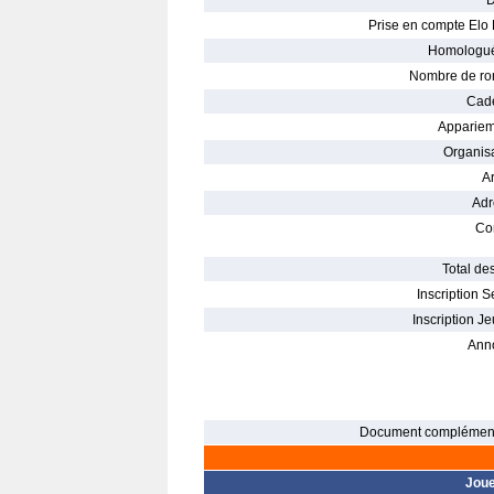
D
Prise en compte Elo 
Homologué
Nombre de ro
Cade
Appariem
Organisa
Ar
Adr
Con
Total des
Inscription S
Inscription Je
Ann
Document complément
Jou