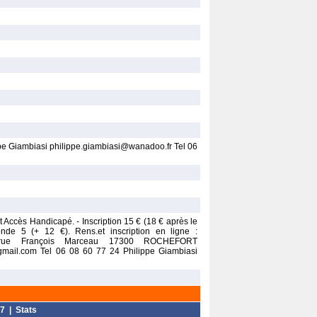
pe Giambiasi philippe.giambiasi@wanadoo.fr Tel 06
rt Accès Handicapé. - Inscription 15 € (18 € après le
onde 5 (+ 12 €). Rens.et inscription en ligne :
9, rue François Marceau 17300 ROCHEFORT
gmail.com Tel 06 08 60 77 24 Philippe Giambiasi
7
|
Stats