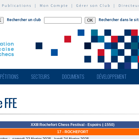
|
Publications
|
Mon Compte
|
Gérer son Club
|
Directeu
Rechercher un club
Rechercher dans le si
PÉTITIONS
SECTEURS
DOCUMENTS
DÉVELOPPEMENT
e FFE
XXIII Rochefort Chess Festival - Espoirs (-1550)
17 - ROCHEFORT