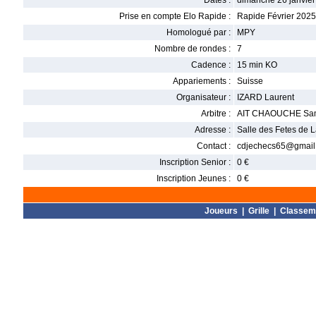
Dates :
dimanche 26 janvier
Prise en compte Elo Rapide :
Rapide Février 2025
Homologué par :
MPY
Nombre de rondes :
7
Cadence :
15 min KO
Appariements :
Suisse
Organisateur :
IZARD Laurent
Arbitre :
AIT CHAOUCHE Sa
Adresse :
Salle des Fetes de
Contact :
cdjechecs65@gmail.c
Inscription Senior :
0 €
Inscription Jeunes :
0 €
Joueurs
|
Grille
|
Classem